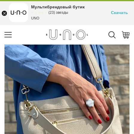
Мультибрендовый бутик
Скачать
☆☆☆☆☆
★★★★★
(23) звезды
UNO