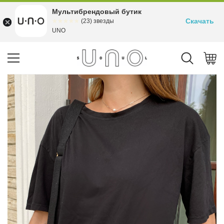
Мультибрендовый бутик
Скачать
☆☆☆☆☆
★★★★★
(23) звезды
UNO