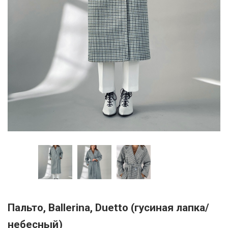
Пальто, Ballerina, Duetto (гусиная лапка/
небесный)