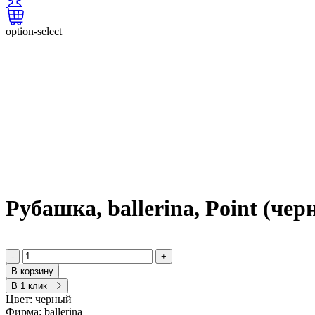
option-select
Рубашка, ballerina, Point (че
-
+
В корзину
В 1 клик
Цвет:
черный
Фирма:
ballerina