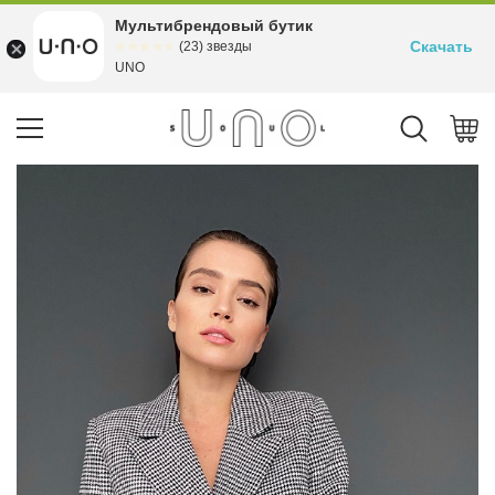
Мультибрендовый бутик
Скачать
☆☆☆☆☆
★★★★★
(23) звезды
UNO