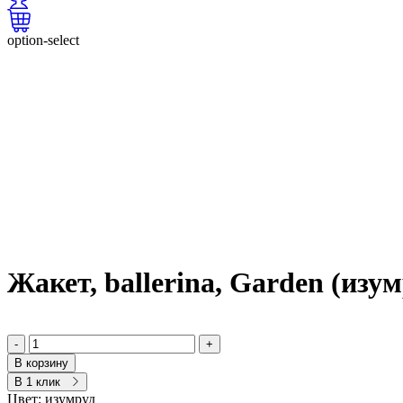
option-select
Жакет, ballerina, Garden (изум
-
+
В корзину
В 1 клик
Цвет:
изумруд